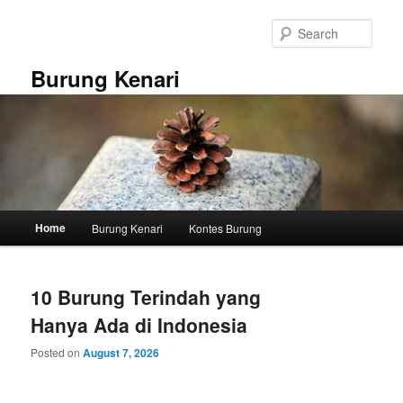
Skip
Skip
to
to
Sear
primary
secondary
content
content
Burung Kenari
Main
Home
Burung Kenari
Kontes Burung
menu
10 Burung Terindah yang
Hanya Ada di Indonesia
Posted on
August 7, 2026