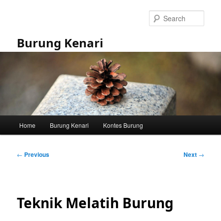
Skip
to
Sear
primary
content
Burung Kenari
Main
Home
Burung Kenari
Kontes Burung
menu
Post
←
Previous
Next
→
navigation
Teknik Melatih Burung