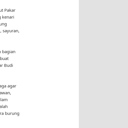
ut Pakar
 kenari
rung
, sayuran,
n bagian
buat
ar Budi
aga agar
nawan,
alam
alah
ara burung