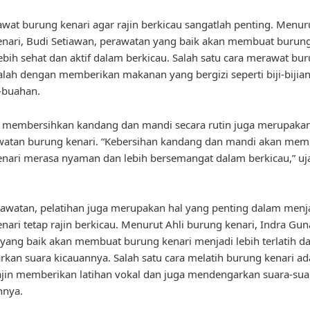
wat burung kenari agar rajin berkicau sangatlah penting. Menur
nari, Budi Setiawan, perawatan yang baik akan membuat burung
ebih sehat dan aktif dalam berkicau. Salah satu cara merawat bu
alah dengan memberikan makanan yang bergizi seperti biji-bijian
-buahan.
u, membersihkan kandang dan mandi secara rutin juga merupaka
awatan burung kenari. “Kebersihan kandang dan mandi akan mem
nari merasa nyaman dan lebih bersemangat dalam berkicau,” uj
rawatan, pelatihan juga merupakan hal yang penting dalam menj
nari tetap rajin berkicau. Menurut Ahli burung kenari, Indra Gu
 yang baik akan membuat burung kenari menjadi lebih terlatih d
kan suara kicauannya. Salah satu cara melatih burung kenari ad
jin memberikan latihan vokal dan juga mendengarkan suara-su
nnya.