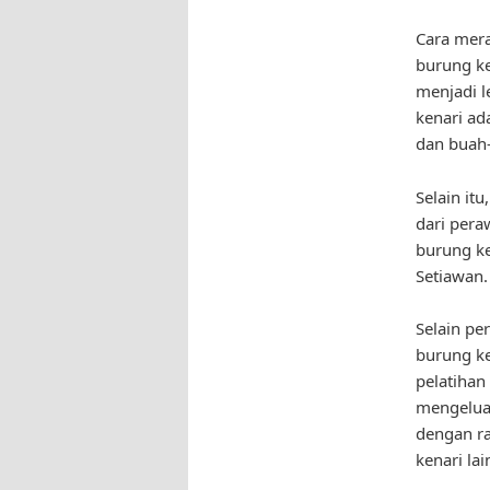
Cara mera
burung ke
menjadi l
kenari ad
dan buah
Selain it
dari per
burung ke
Setiawan.
Selain pe
burung ke
pelatihan
mengeluar
dengan ra
kenari lai