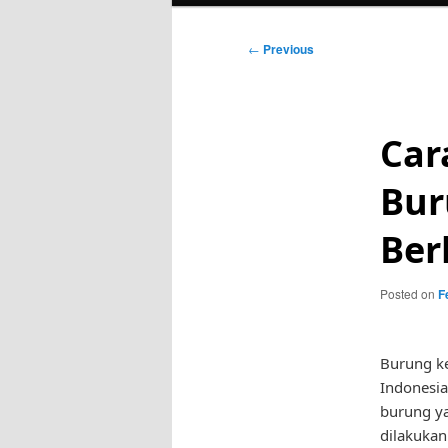
Post
←
Previous
navigation
Car
Bur
Ber
Posted on
F
Burung ke
Indonesia
burung ya
dilakukan