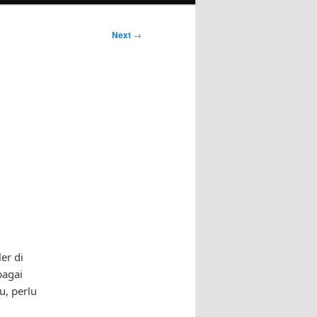
Next
→
er di
bagai
u, perlu