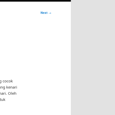
Next
→
g cocok
ung kenari
nari. Oleh
tuk