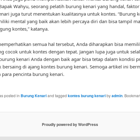
apak Wahyu, seorang pelatih burung kenari yang handal, faktor
nari juga turut menentukan kualitasnya untuk kontes. “Burung k
liki mental yang baik akan lebih percaya diri dan bisa tampil ma
gung kontes,” katanya.
emperhatikan semua hal tersebut, Anda diharapkan bisa memil
ng cocok untuk kontes dengan tepat. Jangan lupa juga untuk sela
urung kenari Anda dengan baik agar bisa tetap dalam kondisi p
k bersaing di ajang kontes burung kenari. Semoga artikel ini ber
 para pencinta burung kenari.
as posted in
Burung Kenari
and tagged
kontes burung kenari
by
admin
. Bookmar
Proudly powered by WordPress