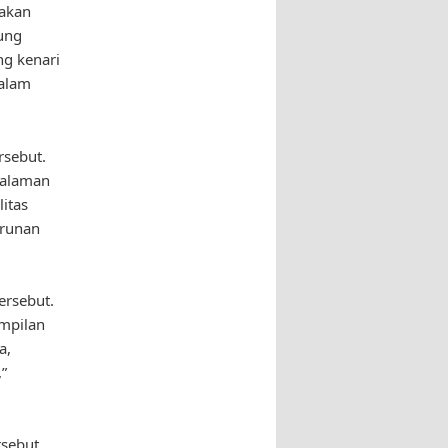
 akan
rung
ng kenari
dalam
rsebut.
galaman
itas
urunan
ersebut.
ampilan
a,
”
rsebut.