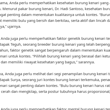
tama, Anda perlu memperhatikan kesehatan burung kenari yang
h. Menurut pakar burung kenari, Dr. Hadi Santoso, kesehatan bu
ngat penting dalam menentukan kualitasnya untuk kontes. “Buru
t memiliki bulu yang bersih dan berkilau, serta aktif dan lincah 
a,” ujarnya.
u, Anda juga perlu memperhatikan faktor genetik burung kenari te
apak Teguh, seorang breeder burung kenari yang telah berpen
ahun, faktor genetik sangat berpengaruh dalam menentukan kual
nari untuk kontes. “Pilihlah burung kenari yang berasal dari ket
 dan memiliki riwayat kesehatan yang bagus,” sarannya.
ya, Anda juga perlu melihat dari segi penampilan burung kenari t
apak Surya, seorang juri kontes burung kenari terkemuka, pen
nari sangat penting dalam kontes. “Bulu burung kenari harus rat
cerah dan mengkilap, serta postur tubuhnya harus proporsional,
u, Anda juga perlu memperhatikan faktor mental burung kenari te