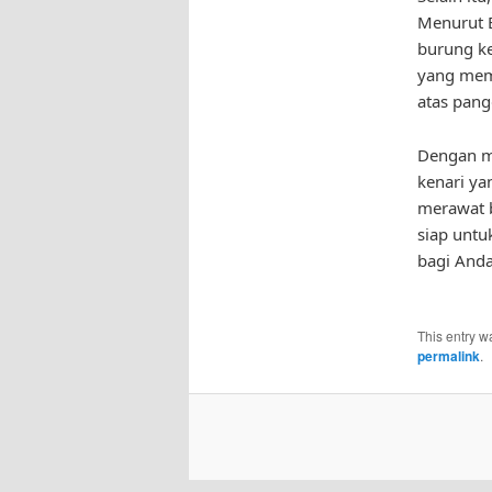
Menurut B
burung ke
yang memi
atas pang
Dengan m
kenari ya
merawat b
siap untu
bagi Anda
This entry w
permalink
.