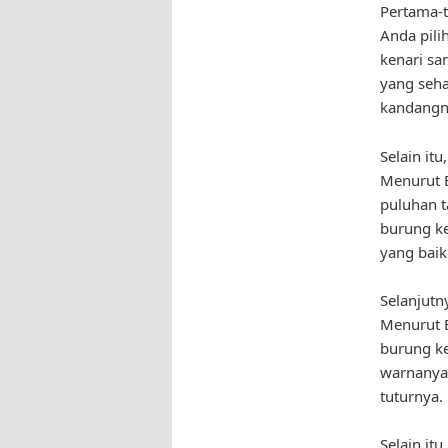
Pertama-
Anda pili
kenari sa
yang seha
kandangny
Selain it
Menurut B
puluhan t
burung ke
yang baik
Selanjutn
Menurut B
burung ke
warnanya 
tuturnya.
Selain it