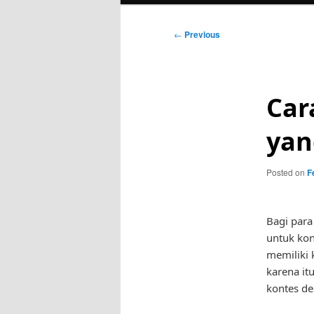
Post
←
Previous
navigation
Car
yan
Posted on
F
Bagi para
untuk kon
memiliki 
karena it
kontes den