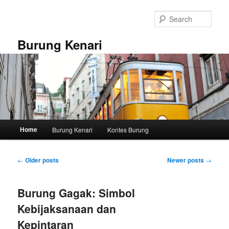
Skip
Skip
to
to
Sear
primary
secondary
content
content
Burung Kenari
Main
Home
Burung Kenari
Kontes Burung
menu
Post
←
Older posts
Newer posts
→
navigation
Burung Gagak: Simbol
Kebijaksanaan dan
Kepintaran