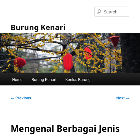
Skip
to
Sear
primary
content
Burung Kenari
Main
Home
Burung Kenari
Kontes Burung
menu
Post
←
Previous
Next
→
navigation
Mengenal Berbagai Jenis