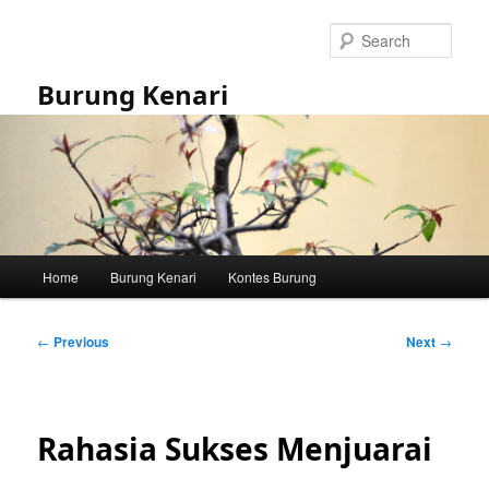
Skip
to
Sear
primary
content
Burung Kenari
Main
Home
Burung Kenari
Kontes Burung
menu
Post
←
Previous
Next
→
navigation
Rahasia Sukses Menjuarai