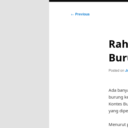
Post
←
Previous
navigation
Rah
Bur
Posted on
J
Ada banya
burung ke
Kontes Bu
yang dipe
Menurut p