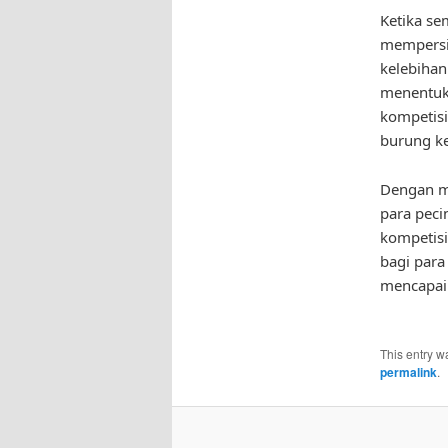
Ketika se
mempersi
kelebihan
menentuka
kompetisi
burung ke
Dengan me
para peci
kompetisi
bagi para
mencapai
This entry w
permalink
.