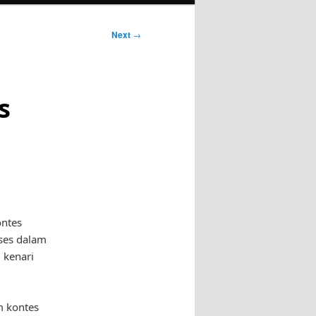
Next
→
s
ontes
ses dalam
 kenari
m kontes