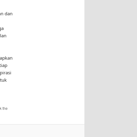
an dan
ga
lan
rapkan
tiap
pirasi
ntuk
k the