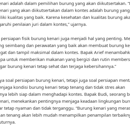
nari adalah dalam pemilihan burung yang akan diikutsertakan. “
nari yang akan diikutsertakan dalam kontes adalah burung yang
iki kualitas yang baik. Karena kesehatan dan kualitas burung ak
uhi penilaian juri dalam kontes,” ujarnya.
u, persiapan fisik burung kenari juga menjadi hal yang penting. 
ang seimbang dan perawatan yang baik akan membuat burung ken
gat dan tampil maksimal dalam kontes. Bapak Arief menambahk
lupa untuk memberikan makanan yang bergizi dan rutin members
gar burung kenari tetap sehat dan terjaga kebersihannya.”
ya soal persiapan burung kenari, tetapi juga soal persiapan ment
njaga kondisi burung kenari tetap tenang dan tidak stres akan
a lebih siap dalam menghadapi kontes. Bapak Budi, seorang b
enari, menekankan pentingnya menjaga keadaan lingkungan bu
ar tetap nyaman dan tidak terganggu. “Burung kenari yang mera
an tenang akan lebih mudah menampilkan penampilan terbaikn
uturnya.