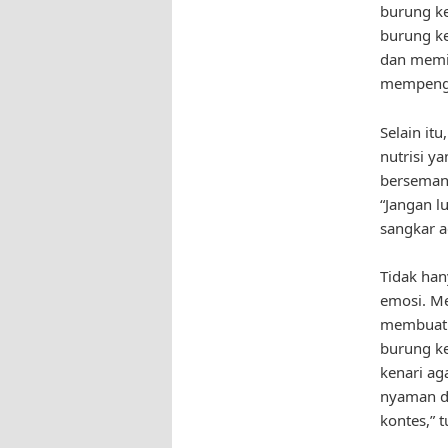
burung ke
burung ke
dan memil
mempengar
Selain it
nutrisi y
berseman
“Jangan 
sangkar a
Tidak han
emosi. Me
membuatny
burung k
kenari ag
nyaman d
kontes,” t