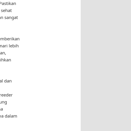
Pastikan
 sehat
an sangat
Memberikan
ari lebih
an,
ihkan
al dan
reeder
rung
sa
ya dalam