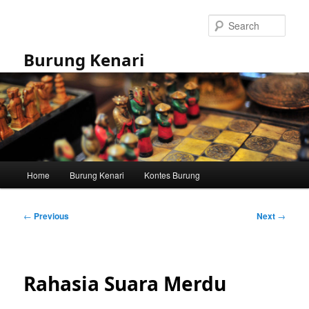
Skip
to
Sear
primary
content
Burung Kenari
Main
Home
Burung Kenari
Kontes Burung
menu
Post
←
Previous
Next
→
navigation
Rahasia Suara Merdu