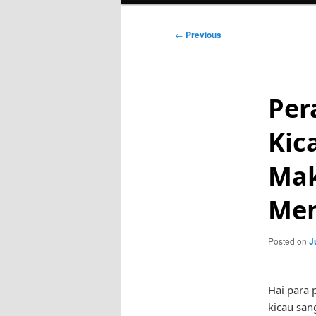
Post
←
Previous
navigation
Per
Kic
Mak
Mem
Posted on
J
Hai para 
kicau san