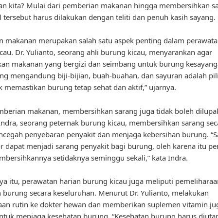
an kita? Mulai dari pemberian makanan hingga membersihkan sa
 tersebut harus dilakukan dengan teliti dan penuh kasih sayang.
n makanan merupakan salah satu aspek penting dalam perawata
cau. Dr. Yulianto, seorang ahli burung kicau, menyarankan agar
an makanan yang bergizi dan seimbang untuk burung kesayanga
ng mengandung biji-bijian, buah-buahan, dan sayuran adalah pi
k memastikan burung tetap sehat dan aktif,” ujarnya.
mberian makanan, membersihkan sarang juga tidak boleh dilupa
ndra, seorang peternak burung kicau, membersihkan sarang seca
ncegah penyebaran penyakit dan menjaga kebersihan burung. “S
r dapat menjadi sarang penyakit bagi burung, oleh karena itu pe
bersihkannya setidaknya seminggu sekali,” kata Indra.
ya itu, perawatan harian burung kicau juga meliputi pemeliharaa
 burung secara keseluruhan. Menurut Dr. Yulianto, melakukan
an rutin ke dokter hewan dan memberikan suplemen vitamin ju
ntuk menjaga kesehatan burung. “Kesehatan burung harus diut