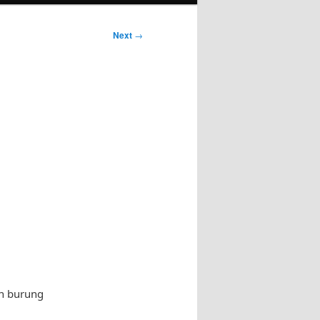
Next
→
an burung