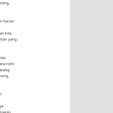
rang,
n harian
n kita.
lihan yang
kan.
ra rutin
arang
nting
n
ga
amakan,