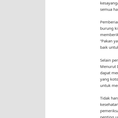
kesayang
semua hal
Pemberia
burung ki
memberik
“Pakan ya
baik untu
Selain pe
Menurut I
dapat me
yang koto
untuk mem
Tidak han
kesehatan
pemeriksa
penting u