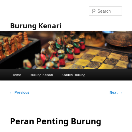
Skip
to
Sear
primary
content
Burung Kenari
Main
Home
Burung Kenari
Kontes Burung
menu
Post
←
Previous
Next
→
navigation
Peran Penting Burung