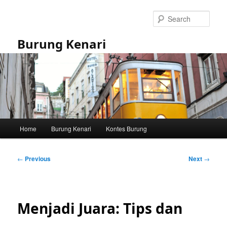
Skip
to
Sear
primary
content
Burung Kenari
Main
Home
Burung Kenari
Kontes Burung
menu
Post
←
Previous
Next
→
navigation
Menjadi Juara: Tips dan