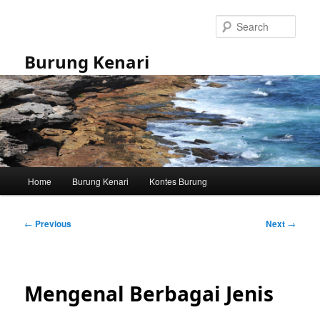
Skip
to
Sear
primary
content
Burung Kenari
Main
Home
Burung Kenari
Kontes Burung
menu
Post
←
Previous
Next
→
navigation
Mengenal Berbagai Jenis