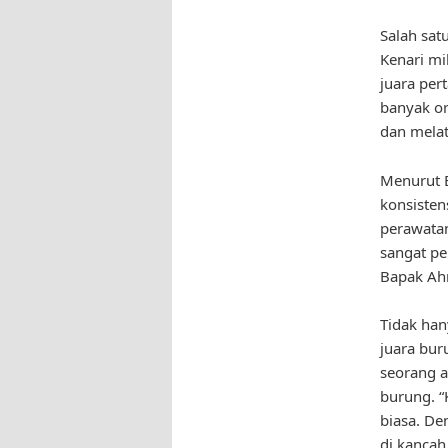
Salah sat
Kenari mi
juara per
banyak o
dan melat
Menurut 
konsisten
perawatan
sangat pe
Bapak Ah
Tidak han
juara bu
seorang a
burung. “
biasa. De
di kancah