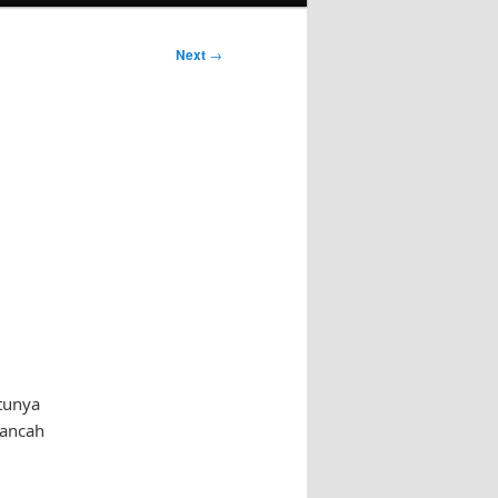
Next
→
tunya
kancah