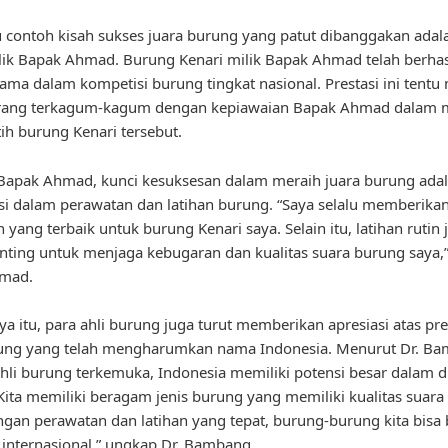
u contoh kisah sukses juara burung yang patut dibanggakan ada
lik Bapak Ahmad. Burung Kenari milik Bapak Ahmad telah berhas
tama dalam kompetisi burung tingkat nasional. Prestasi ini tent
rang terkagum-kagum dengan kepiawaian Bapak Ahmad dalam 
ih burung Kenari tersebut.
Bapak Ahmad, kunci kesuksesan dalam meraih juara burung ada
si dalam perawatan dan latihan burung. “Saya selalu memberika
 yang terbaik untuk burung Kenari saya. Selain itu, latihan rutin 
nting untuk menjaga kebugaran dan kualitas suara burung saya,”
mad.
ya itu, para ahli burung juga turut memberikan apresiasi atas pre
rung yang telah mengharumkan nama Indonesia. Menurut Dr. Ba
hli burung terkemuka, Indonesia memiliki potensi besar dalam d
Kita memiliki beragam jenis burung yang memiliki kualitas suara
ngan perawatan dan latihan yang tepat, burung-burung kita bisa 
 internasional,” ungkap Dr. Bambang.