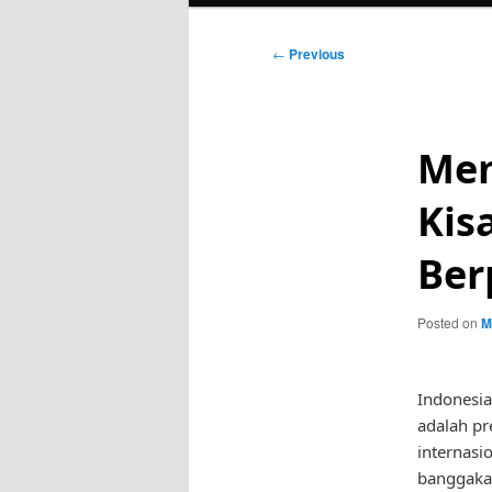
Post
←
Previous
navigation
Mem
Kis
Ber
Posted on
M
Indonesia
adalah pr
internasi
banggaka