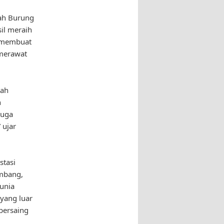
lah Burung
il meraih
u membuat
merawat
lah
n
juga
 ujar
stasi
mbang,
unia
 yang luar
bersaing