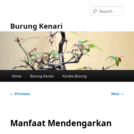
Skip
to
Sear
primary
content
Burung Kenari
Main
Home
Burung Kenari
Kontes Burung
menu
Post
←
Previous
Next
→
navigation
Manfaat Mendengarkan