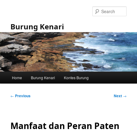
Skip
to
Sear
primary
content
Burung Kenari
Main
Home
Burung Kenari
Kontes Burung
menu
Post
←
Previous
Next
→
navigation
Manfaat dan Peran Paten