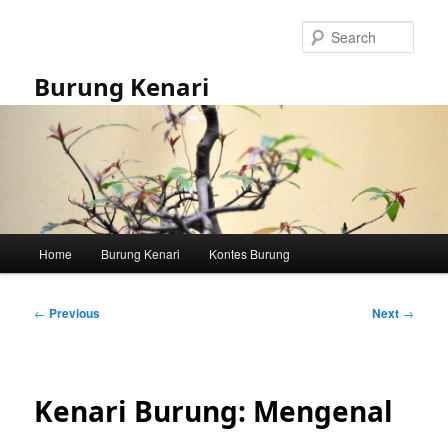
Skip
to
Sear
primary
content
Burung Kenari
Main
Home
Burung Kenari
Kontes Burung
menu
Post
←
Previous
Next
→
navigation
Kenari Burung: Mengenal