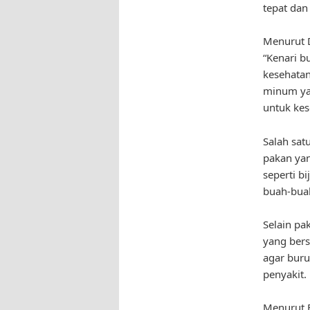
tepat dan
Menurut D
“Kenari 
kesehatan
minum ya
untuk kes
Salah sat
pakan yang
seperti bi
buah-buah
Selain pa
yang bers
agar buru
penyakit.
Menurut B