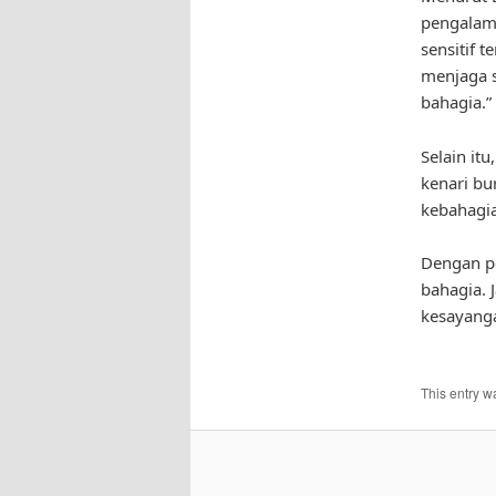
pengalama
sensitif 
menjaga s
bahagia.”
Selain it
kenari bu
kebahagia
Dengan pe
bahagia. 
kesayanga
This entry w