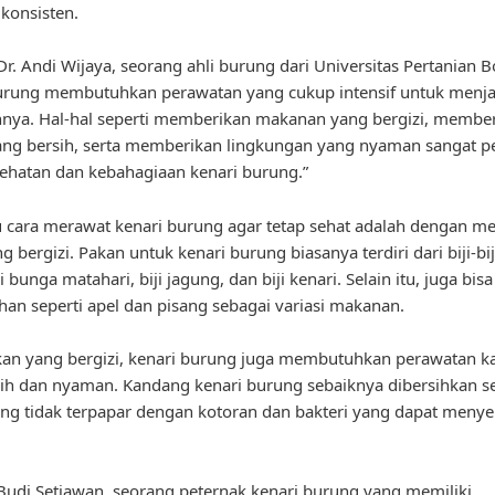
 konsisten.
r. Andi Wijaya, seorang ahli burung dari Universitas Pertanian B
burung membutuhkan perawatan yang cukup intensif untuk menj
nya. Hal-hal seperti memberikan makanan yang bergizi, member
ng bersih, serta memberikan lingkungan yang nyaman sangat p
ehatan dan kebahagiaan kenari burung.”
u cara merawat kenari burung agar tetap sehat adalah dengan 
 bergizi. Pakan untuk kenari burung biasanya terdiri dari biji-bi
ji bunga matahari, biji jagung, dan biji kenari. Selain itu, juga bis
an seperti apel dan pisang sebagai variasi makanan.
kan yang bergizi, kenari burung juga membutuhkan perawatan 
ih dan nyaman. Kandang kenari burung sebaiknya dibersihkan se
ng tidak terpapar dengan kotoran dan bakteri yang dapat meny
udi Setiawan, seorang peternak kenari burung yang memiliki