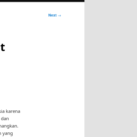
Next
→
t
sia karena
 dan
nangkan.
n yang