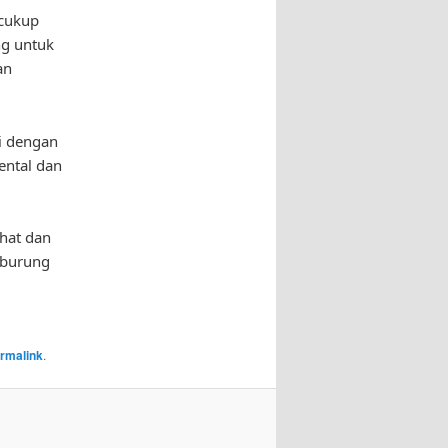
 cukup
ng untuk
an
i dengan
ental dan
hat dan
 burung
rmalink
.