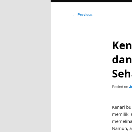
Post
←
Previous
navigation
Ken
dan
Seh
Posted on
J
Kenari bu
memiliki 
memeliha
Namun, ag