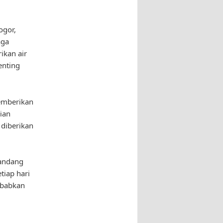
ogor,
aga
ikan air
enting
memberikan
jian
a diberikan
kandang
tiap hari
ebabkan