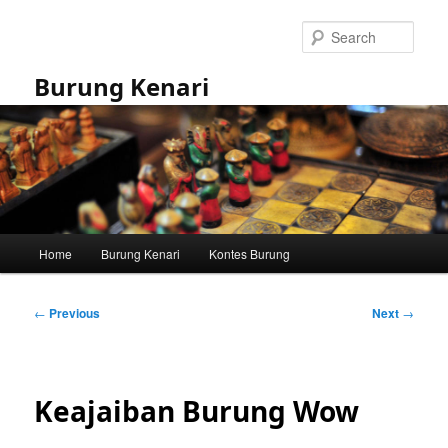
Skip
to
Sear
primary
content
Burung Kenari
Main
Home
Burung Kenari
Kontes Burung
menu
Post
←
Previous
Next
→
navigation
Keajaiban Burung Wow