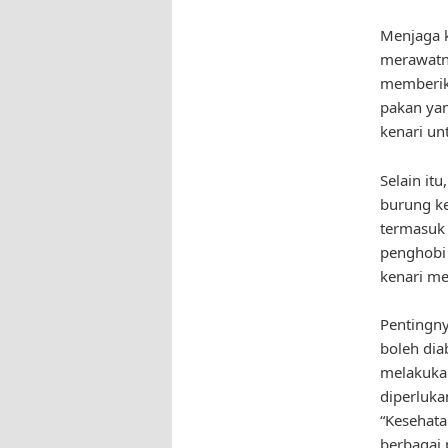
Menjaga k
merawatny
memberik
pakan yan
kenari un
Selain it
burung ke
termasuk 
penghobi 
kenari me
Pentingny
boleh dia
melakukan
diperluka
“Kesehata
berbagai 