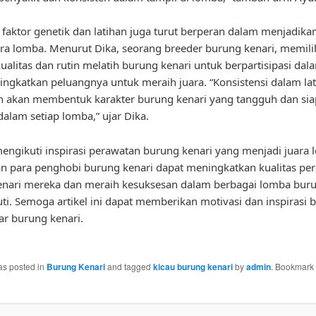
u, faktor genetik dan latihan juga turut berperan dalam menjadik
ara lomba. Menurut Dika, seorang breeder burung kenari, memili
ualitas dan rutin melatih burung kenari untuk berpartisipasi da
ngkatkan peluangnya untuk meraih juara. “Konsistensi dalam la
n akan membentuk karakter burung kenari yang tangguh dan sia
dalam setiap lomba,” ujar Dika.
ngikuti inspirasi perawatan burung kenari yang menjadi juara 
n para penghobi burung kenari dapat meningkatkan kualitas pe
nari mereka dan meraih kesuksesan dalam berbagai lomba buru
uti. Semoga artikel ini dapat memberikan motivasi dan inspirasi 
r burung kenari.
as posted in
Burung Kenari
and tagged
kicau burung kenari
by
admin
. Bookmark 