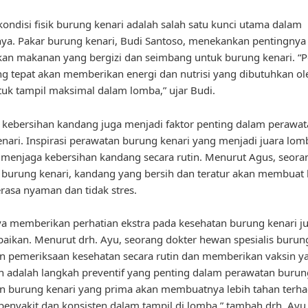
ondisi fisik burung kenari adalah salah satu kunci utama dalam
a. Pakar burung kenari, Budi Santoso, menekankan pentingnya
an makanan yang bergizi dan seimbang untuk burung kenari. “
g tepat akan memberikan energi dan nutrisi yang dibutuhkan o
tuk tampil maksimal dalam lomba,” ujar Budi.
u, kebersihan kandang juga menjadi faktor penting dalam perawa
nari. Inspirasi perawatan burung kenari yang menjadi juara lom
menjaga kebersihan kandang secara rutin. Menurut Agus, seora
burung kenari, kandang yang bersih dan teratur akan membuat
rasa nyaman dan tidak stres.
a memberikan perhatian ekstra pada kesehatan burung kenari ju
baikan. Menurut drh. Ayu, seorang dokter hewan spesialis burun
 pemeriksaan kesehatan secara rutin dan memberikan vaksin y
n adalah langkah preventif yang penting dalam perawatan burung
n burung kenari yang prima akan membuatnya lebih tahan terh
penyakit dan konsisten dalam tampil di lomba,” tambah drh. Ayu