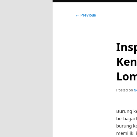
Post
←
Previous
navigation
Ins
Ken
Lo
Posted on
S
Burung ke
berbagai 
burung ke
memiliki 