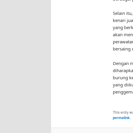
Selain it
kenari ju
yang berk
akan meni
perawata
bersaing 
Dengan me
diharapka
burung ke
yang diik
penggema
This entry w
permalink
.