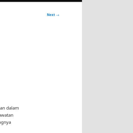
Next
→
kan dalam
rawatan
ngnya