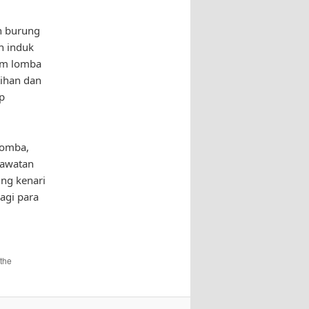
an burung
h induk
lam lomba
tihan dan
p
lomba,
rawatan
ng kenari
bagi para
the