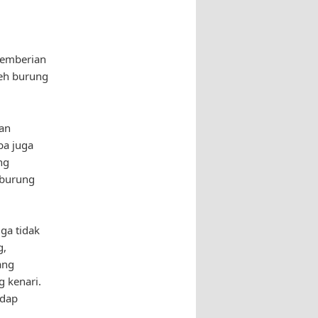
Pemberian
leh burung
tan
ba juga
ng
 burung
ga tidak
g,
ang
 kenari.
adap
.