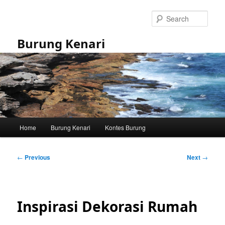
Skip
to
Sear
primary
content
Burung Kenari
Main
Home
Burung Kenari
Kontes Burung
menu
Post
←
Previous
Next
→
navigation
Inspirasi Dekorasi Rumah