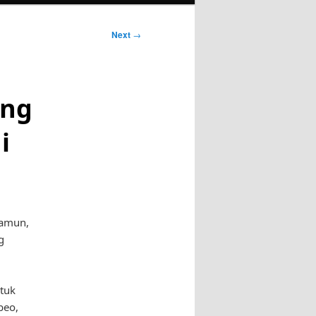
Next
→
ung
i
Namun,
g
tuk
beo,