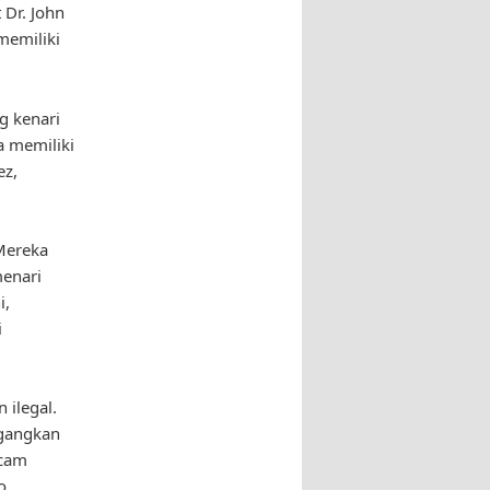
Dr. John
memiliki
g kenari
a memiliki
ez,
 Mereka
menari
i,
i
 ilegal.
agangkan
ncam
o,