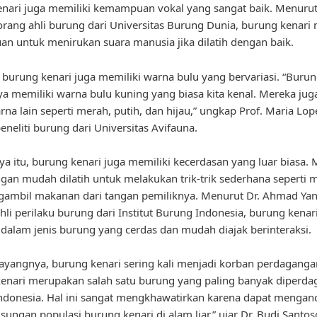
nari juga memiliki kemampuan vokal yang sangat baik. Menurut 
orang ahli burung dari Universitas Burung Dunia, burung kenari 
 untuk menirukan suara manusia jika dilatih dengan baik.
u, burung kenari juga memiliki warna bulu yang bervariasi. “Burun
ya memiliki warna bulu kuning yang biasa kita kenal. Mereka jug
arna lain seperti merah, putih, dan hijau,” ungkap Prof. Maria Lop
eneliti burung dari Universitas Avifauna.
ya itu, burung kenari juga memiliki kecerdasan yang luar biasa.
gan mudah dilatih untuk melakukan trik-trik sederhana seperti 
ambil makanan dari tangan pemiliknya. Menurut Dr. Ahmad Yan
hli perilaku burung dari Institut Burung Indonesia, burung kenar
dalam jenis burung yang cerdas dan mudah diajak berinteraksi.
yangnya, burung kenari sering kali menjadi korban perdagangan
enari merupakan salah satu burung yang paling banyak diperd
 Indonesia. Hal ini sangat mengkhawatirkan karena dapat menga
sungan populasi burung kenari di alam liar,” ujar Dr. Budi Santos