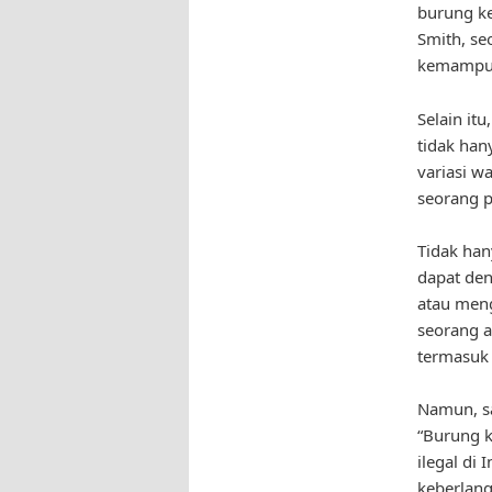
burung ke
Smith, se
kemampuan
Selain it
tidak han
variasi w
seorang p
Tidak han
dapat den
atau meng
seorang a
termasuk 
Namun, sa
“Burung k
ilegal di
keberlang