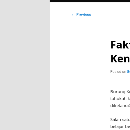
Post
←
Previous
navigation
Fak
Ken
Posted on
S
Burung K
tahukah k
diketahui
Salah sat
belajar b