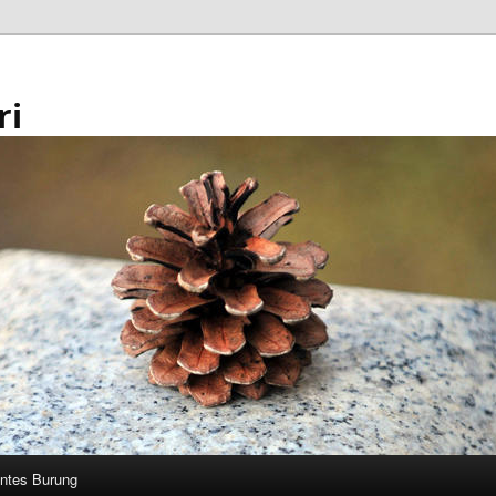
ri
ntes Burung