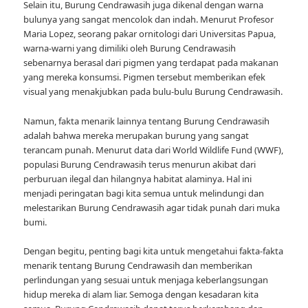
Selain itu, Burung Cendrawasih juga dikenal dengan warna
bulunya yang sangat mencolok dan indah. Menurut Profesor
Maria Lopez, seorang pakar ornitologi dari Universitas Papua,
warna-warni yang dimiliki oleh Burung Cendrawasih
sebenarnya berasal dari pigmen yang terdapat pada makanan
yang mereka konsumsi. Pigmen tersebut memberikan efek
visual yang menakjubkan pada bulu-bulu Burung Cendrawasih.
Namun, fakta menarik lainnya tentang Burung Cendrawasih
adalah bahwa mereka merupakan burung yang sangat
terancam punah. Menurut data dari World Wildlife Fund (WWF),
populasi Burung Cendrawasih terus menurun akibat dari
perburuan ilegal dan hilangnya habitat alaminya. Hal ini
menjadi peringatan bagi kita semua untuk melindungi dan
melestarikan Burung Cendrawasih agar tidak punah dari muka
bumi.
Dengan begitu, penting bagi kita untuk mengetahui fakta-fakta
menarik tentang Burung Cendrawasih dan memberikan
perlindungan yang sesuai untuk menjaga keberlangsungan
hidup mereka di alam liar. Semoga dengan kesadaran kita