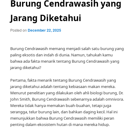
Burung Cendrawasih yang
Jarang Diketahui
Posted on
December 22, 2025
Burung Cendrawasih memang menjadi salah satu burung yang
paling eksotis dan indah di dunia. Namun, tahukah kamu
bahwa ada fakta menarik tentang Burung Cendrawasih yang
jarang diketahui?
Pertama, fakta menarik tentang Burung Cendrawasih yang
jarang diketahui adalah tentang kebiasaan makan mereka.
Menurut penelitian yang dilakukan oleh ahli biologi burung, Dr.
John Smith, Burung Cendrawasih sebenarnya adalah omnivora.
Mereka tidak hanya memakan buah-buahan, tetapi juga
serangga, telur burung lain, dan bahkan daging kecil. Hal ini
menunjukkan bahwa Burung Cendrawasih memiliki peran
penting dalam ekosistem hutan di mana mereka hidup.