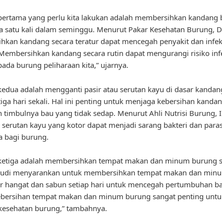
pertama yang perlu kita lakukan adalah membersihkan kandang
a satu kali dalam seminggu. Menurut Pakar Kesehatan Burung, Dr
kan kandang secara teratur dapat mencegah penyakit dan infek
Membersihkan kandang secara rutin dapat mengurangi risiko inf
pada burung peliharaan kita,” ujarnya.
edua adalah mengganti pasir atau serutan kayu di dasar kandang
tiga hari sekali. Hal ini penting untuk menjaga kebersihan kanda
timbulnya bau yang tidak sedap. Menurut Ahli Nutrisi Burung, Ib
u serutan kayu yang kotor dapat menjadi sarang bakteri dan paras
 bagi burung.
ketiga adalah membersihkan tempat makan dan minum burung s
. Budi menyarankan untuk membersihkan tempat makan dan min
r hangat dan sabun setiap hari untuk mencegah pertumbuhan ba
Kebersihan tempat makan dan minum burung sangat penting untu
kesehatan burung,” tambahnya.