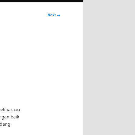
Next
→
eliharaan
ngan baik
ndang