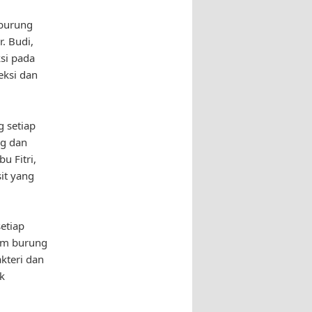
 burung
. Budi,
si pada
eksi dan
 setiap
ng dan
u Fitri,
it yang
etiap
um burung
kteri dan
k