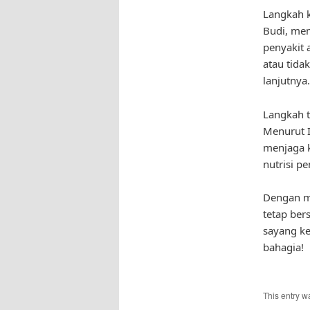
Langkah k
Budi, me
penyakit 
atau tida
lanjutnya.
Langkah t
Menurut I
menjaga 
nutrisi pe
Dengan me
tetap ber
sayang ke
bahagia!
This entry w