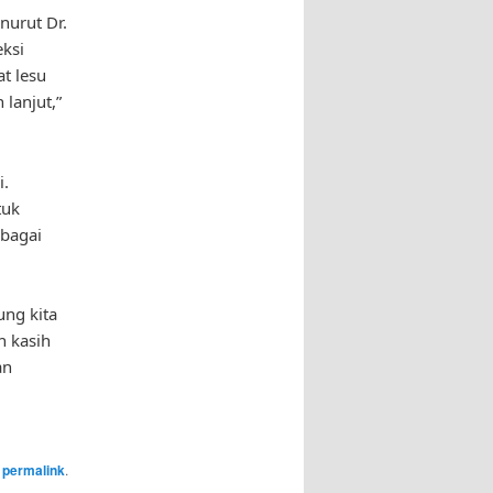
nurut Dr.
ksi
t lesu
 lanjut,”
i.
tuk
bagai
ng kita
n kasih
an
e
permalink
.