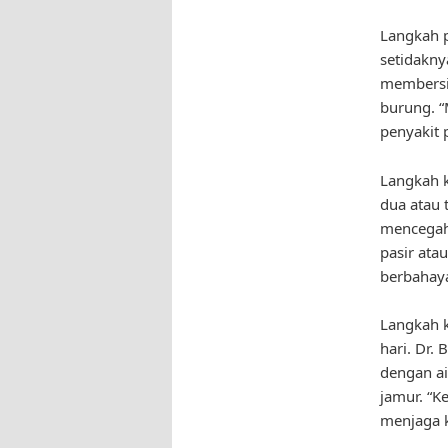
Langkah 
setidakny
membersih
burung. “
penyakit 
Langkah k
dua atau 
mencegah 
pasir ata
berbahaya
Langkah 
hari. Dr
dengan ai
jamur. “
menjaga 