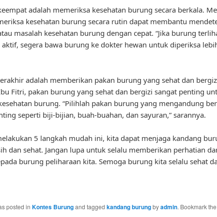
eempat adalah memeriksa kesehatan burung secara berkala. Me
meriksa kesehatan burung secara rutin dapat membantu mendete
atau masalah kesehatan burung dengan cepat. “Jika burung terliha
k aktif, segera bawa burung ke dokter hewan untuk diperiksa lebih
erakhir adalah memberikan pakan burung yang sehat dan bergiz
bu Fitri, pakan burung yang sehat dan bergizi sangat penting un
kesehatan burung. “Pilihlah pakan burung yang mengandung ber
nting seperti biji-bijian, buah-buahan, dan sayuran,” sarannya.
lakukan 5 langkah mudah ini, kita dapat menjaga kandang buru
sih dan sehat. Jangan lupa untuk selalu memberikan perhatian da
pada burung peliharaan kita. Semoga burung kita selalu sehat d
as posted in
Kontes Burung
and tagged
kandang burung
by
admin
. Bookmark th